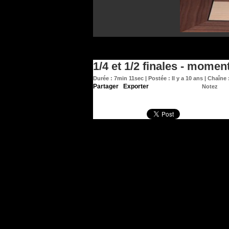
1/4 et 1/2 finales - momen
Durée : 7min 11sec | Postée : Il y a 10 ans | Chaîne 
Partager
|
Exporter
|
Notez
Pas de surprise, les deux grands favoris, Vishy 
la finale.