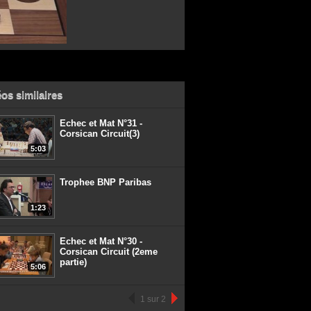
os similaires
Echec et Mat N°31 -
Corsican Circuit(3)
5:03
Trophee BNP Paribas
1:23
Echec et Mat N°30 -
Corsican Circuit (2eme
partie)
5:06
1 sur 2