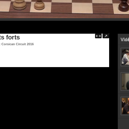
ts forts
Vidé
:
Corsican Circuit 2016
Anand et Maxime Vachier-Lagrave, se sont qualifiés brillamment pour