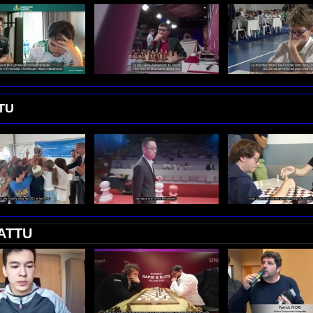
TU
ATTU