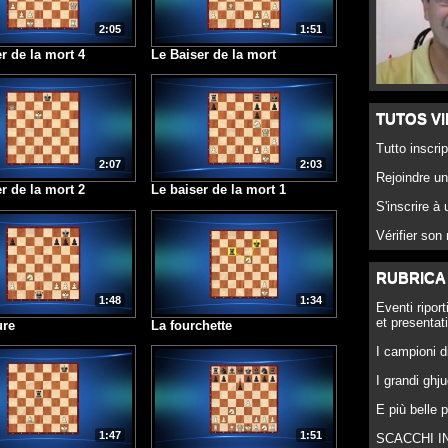
2:05
1:51
r de la mort 4
Le Baiser de la mort
TUTOS V
Tutto inscrip
2:07
2:03
Rejoindre un
r de la mort 2
Le baiser de la mort 1
S'inscrire à 
Vérifier son
RUBRICA
1:48
1:34
Eventi ripor
et presentat
ure
La fourchette
I campioni 
I grandi ghju
E più belle p
1:47
1:51
SCACCHI I