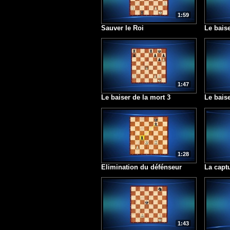
1:59
Sauver le Roi
Le baise
1:47
Le baiser de la mort 3
Le baise
1:28
Elimination du défénseur
La capt
1:43