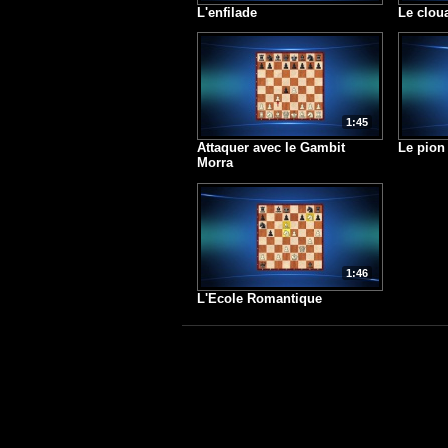
L'enfilade
Le clou
1:45
Attaquer avec le Gambit
Le pion
Morra
1:46
L'Ecole Romantique
1
2
3
4
5