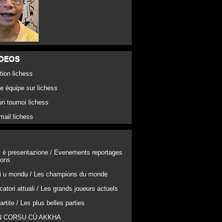
IDEOS
tion lichess
e équipe sur lichess
un tournoi lichess
 mail lichess
ti è presentazione / Evenements reportages
ions
di u mondu / Les champions du monde
catori attuali / Les grands joueurs actuels
artite / Les plus belles parties
N CORSU CÙ AKKHA