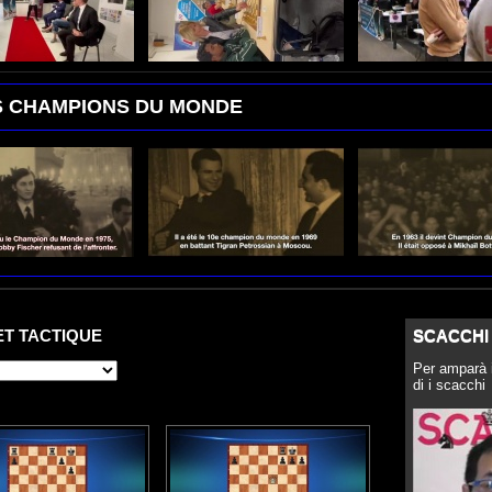
LES CHAMPIONS DU MONDE
 ET TACTIQUE
SCACCHI
Per amparà i
di i scacchi