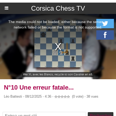
Corsica Chess TV
N°10 Une erreur fatale...
Léo Battesti - 08/12/2025 - 4:36 -
(0 vote) - 38 vues
Rechercher