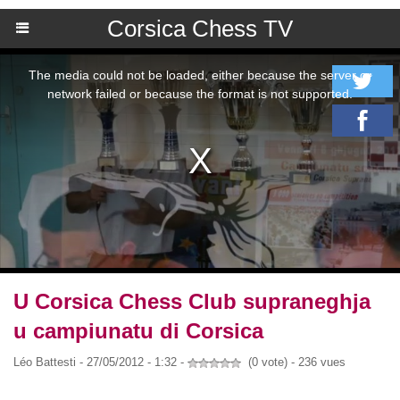
Corsica Chess TV
U Corsica Chess Club supraneghja
u campiunatu di Corsica
Léo Battesti - 27/05/2012 - 1:32 -
(0 vote) - 236 vues